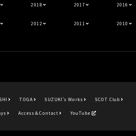
2018
2017
2016
2012
2011
2010
SHI
TOGA
SUZUKI's Works
SCOT Club
ays
Access＆Contact
YouTube