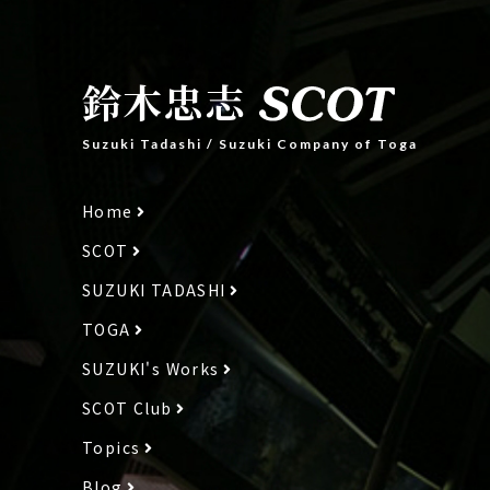
鈴木忠志
Suzuki Tadashi
/
Suzuki Company of Toga
Home
SCOT
SUZUKI TADASHI
TOGA
SUZUKI's Works
SCOT Club
Topics
Blog