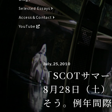
Selected Essays
Access＆Contact
YouTube
July,25,2010
「SCOTサマ
8月28日（土
そう。例年間