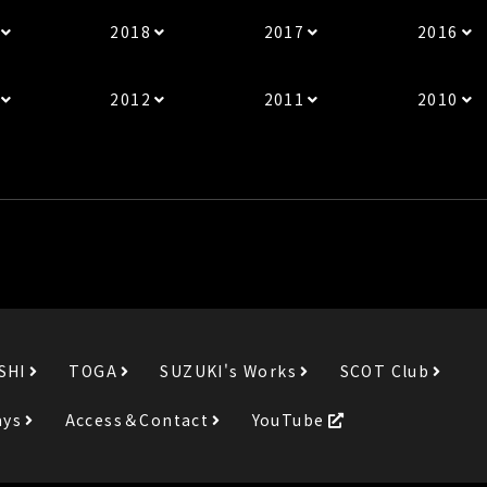
2018
2017
2016
2012
2011
2010
SHI
TOGA
SUZUKI's Works
SCOT Club
ays
Access＆Contact
YouTube