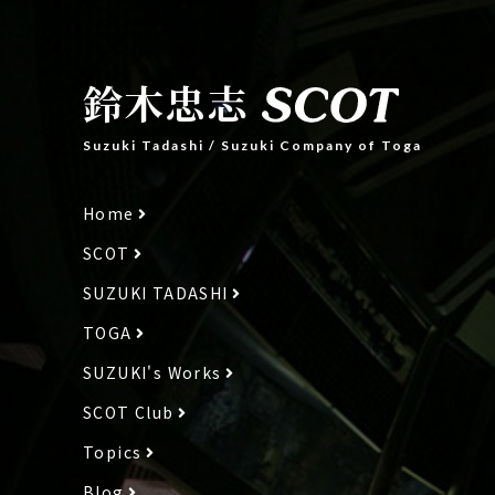
鈴木忠志
Suzuki Tadashi
/
Suzuki Company of Toga
Home
SCOT
SUZUKI TADASHI
TOGA
SUZUKI's Works
SCOT Club
Topics
Blog