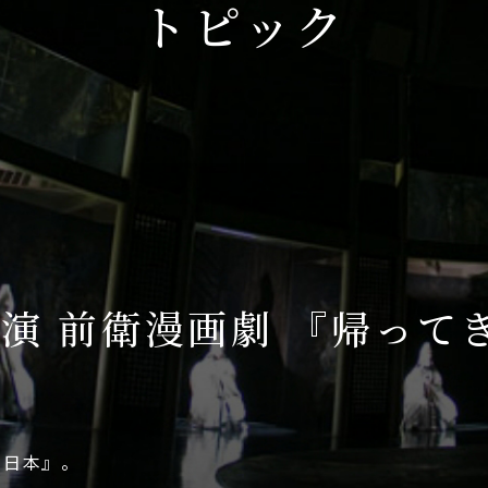
トピック
演 前衛漫画劇 『帰って
た日本』。