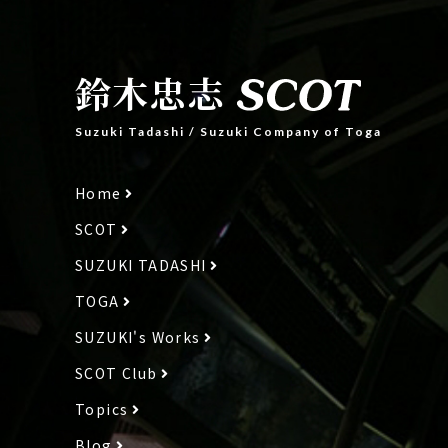
鈴木忠志
Suzuki Tadashi
/
Suzuki Company of Toga
Home
SCOT
SUZUKI TADASHI
TOGA
SUZUKI's Works
SCOT Club
Topics
Blog