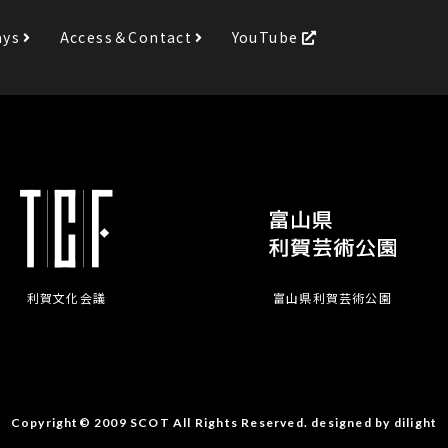
ays
Access＆Contact
YouTube
利賀文化会議
富山県利賀芸術公園
Copyright© 2009 SCOT All Rights Reserved.
designed by
dilight