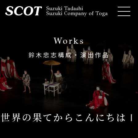
Suzuki Tadashi
Suzuki Company of Toga
Works
鈴木忠志構成・演出作品
世界の果てからこんにちはⅠ