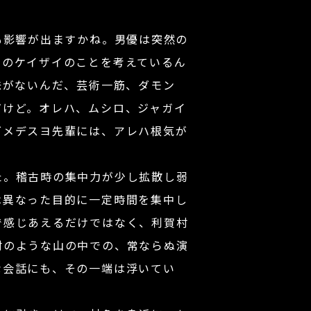
も影響が出ますかね。男優は突然の
団のケイザイのことを考えているん
味がないんだ、芸術一筋、ダモン
だけど。オレハ、ムシロ、ジャガイ
ダメデスヨ先輩には、アレハ根気が
。稽古時の集中力が少し拡散し弱
は異なった目的に一定時間を集中し
で感じあえるだけではなく、利賀村
村のような山の中での、常ならぬ演
な会話にも、その一端は浮いてい