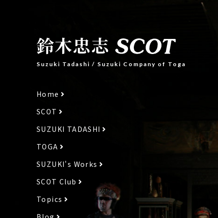
鈴木忠志
Suzuki Tadashi
/
Suzuki Company of Toga
Home
SCOT
SUZUKI TADASHI
TOGA
SUZUKI's Works
SCOT Club
Topics
Blog