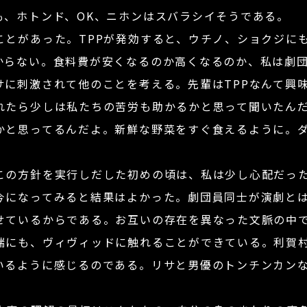
も、ホトンド、OK、ニホンはスバラシイそうである。
とがあった。TPPが発効すると、ウチノ、ショクジに
からない。食料費が安くなるのか高くなるのか、私は劇
サに刺激されて他のことを考える。先輩はTPPなんて興
れたら少しは私たちの苦労も助かるかと思って聞いたん
かと思ってるんだよ。新鮮な野菜をすぐ食えるように。
の方針を実行しだした初めの頃は、私は少し心配だった
今になってみると結果はよかった。劇団員同士が演劇と
せているからである。お互いの存在を異なった文脈の中
端にも、ヴィヴィッドに触れることができている。利賀
いるように感じるのである。リサと男優のトンチンカン