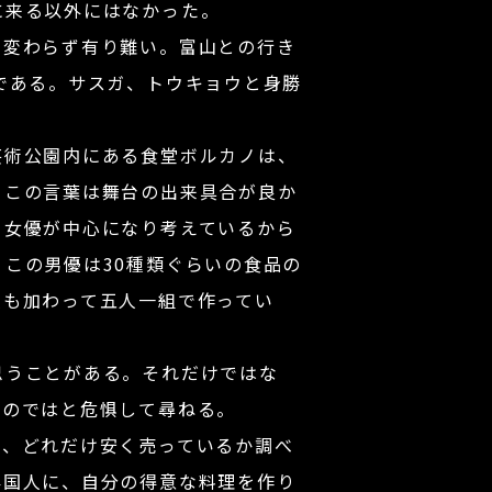
に来る以外にはなかった。
変わらず有り難い。富山との行き
である。サスガ、トウキョウと身勝
術公園内にある食堂ボルカノは、
、この言葉は舞台の出来具合が良か
、女優が中心になり考えているから
この男優は30種類ぐらいの食品の
優も加わって五人一組で作ってい
思うことがある。それだけではな
るのではと危惧して尋ねる。
、どれだけ安く売っているか調べ
外国人に、自分の得意な料理を作り