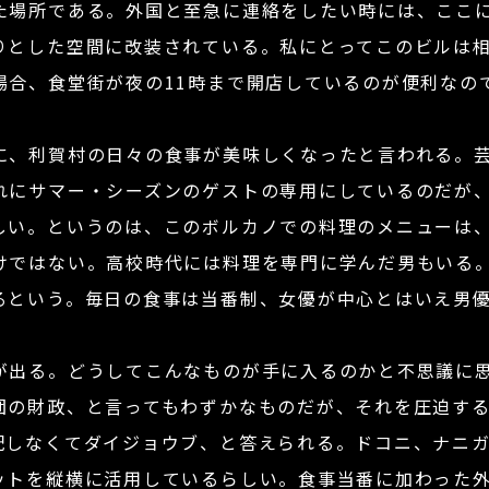
た場所である。外国と至急に連絡をしたい時には、ここ
とした空間に改装されている。私にとってこのビルは相
場合、食堂街が夜の11時まで開店しているのが便利なの
、利賀村の日々の食事が美味しくなったと言われる。芸
れにサマー・シーズンのゲストの専用にしているのだが
しい。というのは、このボルカノでの料理のメニューは
けではない。高校時代には料理を専門に学んだ男もいる。
るという。毎日の食事は当番制、女優が中心とはいえ男
出る。どうしてこんなものが手に入るのかと不思議に
団の財政、と言ってもわずかなものだが、それを圧迫す
しなくてダイジョウブ、と答えられる。ドコニ、ナニガ
ットを縦横に活用しているらしい。食事当番に加わった