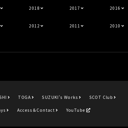
2018
2017
2016
2012
2011
2010
SHI
TOGA
SUZUKI's Works
SCOT Club
ays
Access＆Contact
YouTube