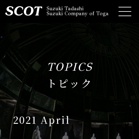
Suzuki Tadashi
Suzuki Company of Toga
TOPICS
トピック
2021 April